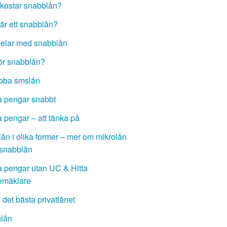
kostar snabblån?
är ett snabblån?
elar med snabblån
ör snabblån?
bba smslån
 pengar snabbt
 pengar – att tänka på
lån i olika former – mer om mikrolån
snabblån
 pengar utan UC & Hitta
emäklare
a det bästa privatlånet
lån