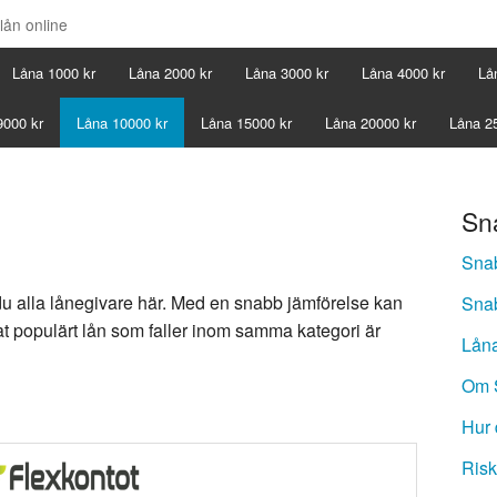
lån online
Låna 1000 kr
Låna 2000 kr
Låna 3000 kr
Låna 4000 kr
Lå
9000 kr
Låna 10000 kr
Låna 15000 kr
Låna 20000 kr
Låna 2
Sn
Snab
du alla lånegivare här. Med en snabb jämförelse kan
Snab
at populärt lån som faller inom samma kategori är
Låna
Om 
Hur 
Risk