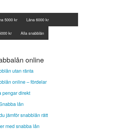
na 5000 kr
Låna 6000 kr
5000 kr
Alla snabblån
abbalån online
blån utan ränta
blån online – fördelar
 pengar direkt
Snabba lån
du jämför snabblån rätt
er med snabba lån