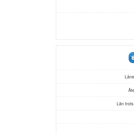
Låne
Åte
Lån trot