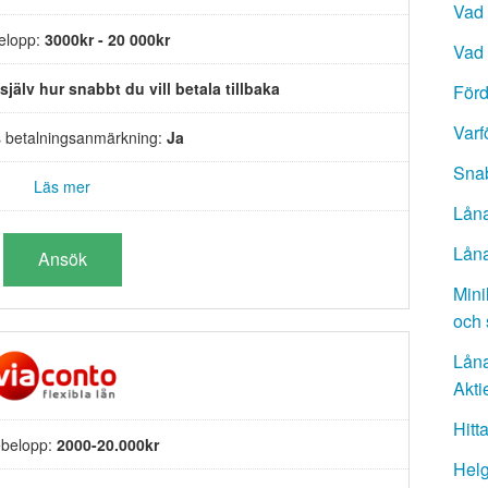
Vad 
elopp:
3000kr - 20 000kr
Vad 
 själv hur snabbt du vill betala tillbaka
Förd
Varf
s betalningsanmärkning:
Ja
Sna
Läs mer
Låna
Låna
Ansök
Mini
och 
Låna
Akti
Hitt
belopp:
2000-20.000kr
Helg