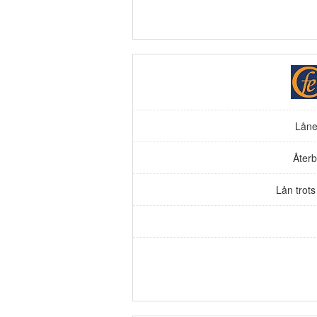
Låne
Återb
Lån trot