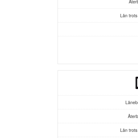
Åter
Lån trot
Låneb
Återb
Lån trot