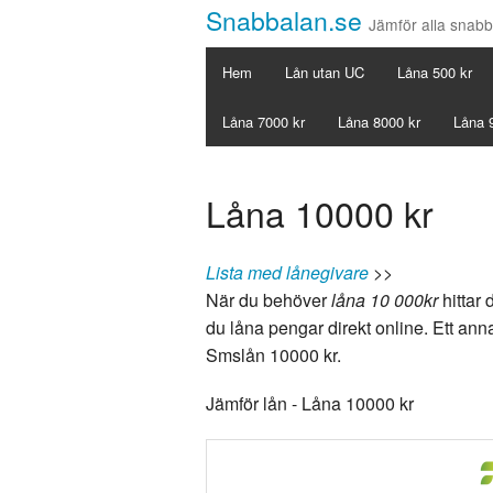
Snabbalan.se
Jämför alla snabb
Hem
Lån utan UC
Låna 500 kr
Låna 7000 kr
Låna 8000 kr
Låna 
Låna 10000 kr
Lista med lånegivare
>>
När du behöver
låna 10 000kr
hittar 
du låna pengar direkt online. Ett ann
Smslån 10000 kr.
Jämför lån - Låna 10000 kr