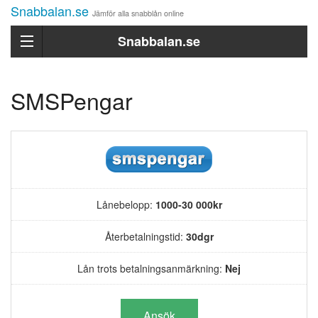
Snabbalan.se
Jämför alla snabblån online
Snabbalan.se
SMSPengar
Lånebelopp:
1000-30 000kr
Återbetalningstid:
30dgr
Lån trots betalningsanmärkning:
Nej
Ansök